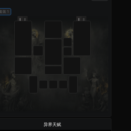
套装 1
I
II
I
II
异界天赋